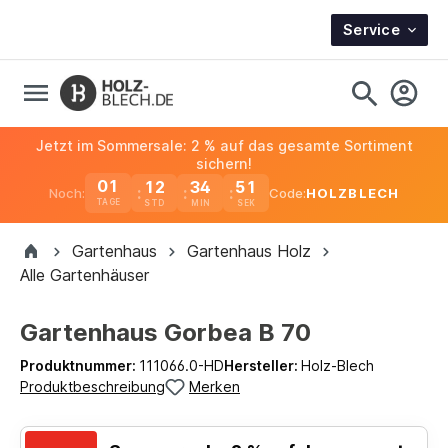
Service
Jetzt im Sommersale: 2 % auf das gesamte Sortiment
sichern!
01
12
34
51
Noch:
Code:
HOLZBLECH
TAGE
Gartenhaus
Gartenhaus Holz
Alle Gartenhäuser
Gartenhaus Gorbea B 70
Produktnummer:
111066.0-HD
Hersteller:
Holz-Blech
Produktbeschreibung
Merken