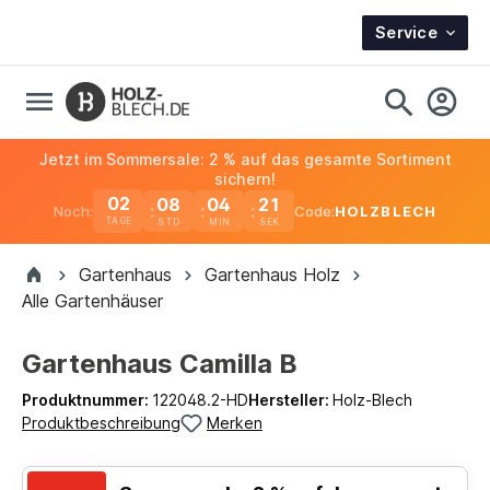
Service
Jetzt im Sommersale: 2 % auf das gesamte Sortiment
sichern!
02
08
04
20
Noch:
Code:
HOLZBLECH
TAGE
Gartenhaus
Gartenhaus Holz
Alle Gartenhäuser
Gartenhaus Camilla B
Produktnummer:
122048.2-HD
Hersteller:
Holz-Blech
Produktbeschreibung
Merken