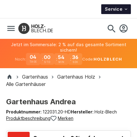
Service
Jetzt im Sommersale: 2 % auf das gesamte Sortiment
sichern!
04
00
54
36
Noch:
Code:
HOLZBLECH
TAGE
Gartenhaus
Gartenhaus Holz
Alle Gartenhäuser
Gartenhaus Andrea
Produktnummer:
122031.20-HD
Hersteller:
Holz-Blech
Produktbeschreibung
Merken