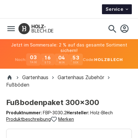
Service
Jetzt im Sommersale: 2 % auf das gesamte Sortiment
sichern!
03
16
04
53
Noch:
Code:
HOLZBLECH
TAGE
Gartenhaus
Gartenhaus Zubehör
Fußböden
Fußbodenpaket 300x300
Produktnummer:
FBP-3030.2
Hersteller:
Holz-Blech
Produktbeschreibung
Merken