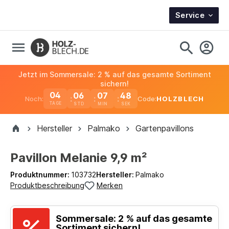
Service
Jetzt im Sommersale: 2 % auf das gesamte Sortiment
sichern!
04
06
07
48
Noch:
Code:
HOLZBLECH
TAGE
Hersteller
Palmako
Gartenpavillons
Pavillon Melanie 9,9 m²
Produktnummer:
103732
Hersteller:
Palmako
Produktbeschreibung
Merken
Sommersale: 2 % auf das gesamte
Sortiment sichern!