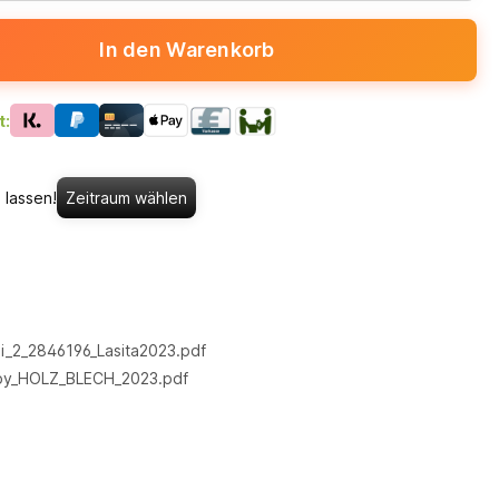
In den Warenkorb
t:
 lassen!
Zeitraum wählen
_2_2846196_Lasita2023.pdf
by_HOLZ_BLECH_2023.pdf