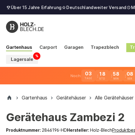
Über 15 Jahre Erfahrung
Deutschlandweiter Versand
M
Gartenhaus
Carport
Garagen
Trapezblech
Tr
Lagersale
03
18
58
07
Noch:
TAGE
Gartenhaus
Gerätehäuser
Alle Gerätehäuser
Gerätehaus Zambezi 2
Produktnummer:
2846196-HD
Hersteller:
Holz-Blech
Produktbe