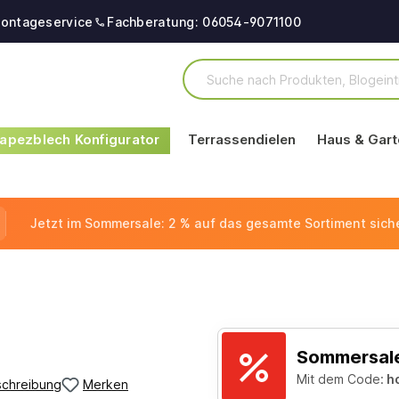
ontageservice
Fachberatung: 06054-9071100
apezblech Konfigurator
Terrassendielen
Haus & Gart
Jetzt im Sommersale: 2 % auf das gesamte Sortiment sich
Sommersale
Mit dem Code:
h
schreibung
Merken