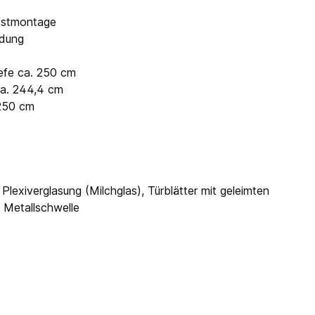
lbstmontage
ndung
efe ca. 250 cm
 ca. 244,4 cm
 250 cm
Plexiverglasung (Milchglas), Türblätter mit geleimten
e Metallschwelle