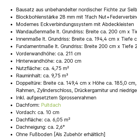
Bausatz aus unbehandelter nordischer Fichte zur Se
Blockbohlenstärke 28 mm mit 1fach Nut+Federverbi
Modernes Eckverbindungssystem mit Abdeckleisten
Wandaußenmaße lt. Grundriss: Breite ca. 200 cm x Ti
Innenmaße lt. Grundriss: Breite ca. 194,4 cm x Tiefe
Fundamentmaße lt. Grundriss: Breite 200 cm x Tiefe
Vorderwandhöhe: ca. 211 cm
Hinterwandhöhe: ca. 200 cm
Nutzfläche: ca. 4,75 m²
Rauminhalt: ca. 9,75 m³
Doppeltüre: Breite ca. 149,4 cm x Höhe ca. 185,0 cm, 
Rahmen, Zylinderschloss, Drückergarnitur und niedrig
Inkl. aufgesetztem Sprossenrahmen
Dachform:
Pultdach
Vordach: ca. 10 cm
Dachfläche: ca. 6,05 m²
Dachneigung: ca. 2,6°
Ohne Fußboden [Als Zubehör erhältlich]