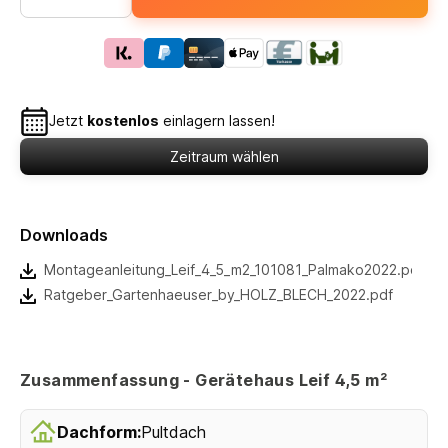
Jetzt
kostenlos
einlagern lassen!
Zeitraum wählen
Downloads
Montageanleitung_Leif_4_5_m2_101081_Palmako2022.pdf
Ratgeber_Gartenhaeuser_by_HOLZ_BLECH_2022.pdf
Zusammenfassung - Gerätehaus Leif 4,5 m²
Dachform:
Pultdach