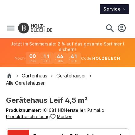
Service
Jetzt im Sommersale: 2 % auf das gesamte Sortiment
sichern!
00
11
44
41
Noch:
Code:
HOLZBLECH
TAGE
Gartenhaus
Gerätehäuser
Alle Gerätehäuser
Gerätehaus Leif 4,5 m²
Produktnummer:
101081-HD
Hersteller:
Palmako
Produktbeschreibung
Merken