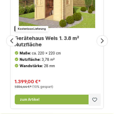
Kostenlose Lieferung
Gerätehaus Wels 1. 3.8 m²
Nutzfläche
Maße:
ca. 220 x 220 cm
Nutzfläche:
3,78 m²
Wandstärke:
28 mm
1.399,00 €*
1.554,44 €*
(10% gespart)
zum Artikel