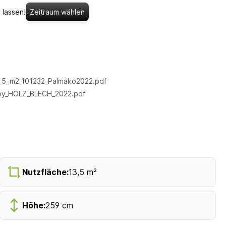
 lassen!
Zeitraum wählen
3_5_m2_101232_Palmako2022.pdf
by_HOLZ_BLECH_2022.pdf
Nutzfläche:
13,5 m²
Höhe:
259 cm