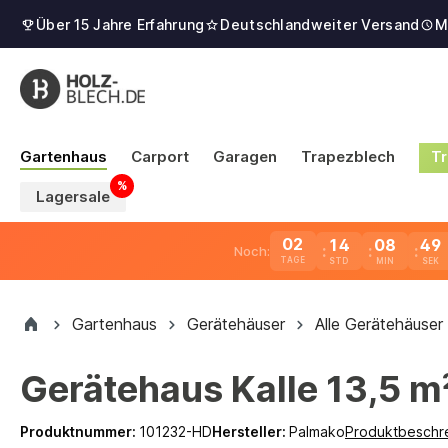
Über 15 Jahre Erfahrung
Deutschlandweiter Versand
M
Gartenhaus
Carport
Garagen
Trapezblech
Tr
Lagersale
02
14
08
48
Noch:
TAGE
Gartenhaus
Gerätehäuser
Alle Gerätehäuser
Gerätehaus Kalle 13,5 m
Produktnummer:
101232-HD
Hersteller:
Palmako
Produktbeschr