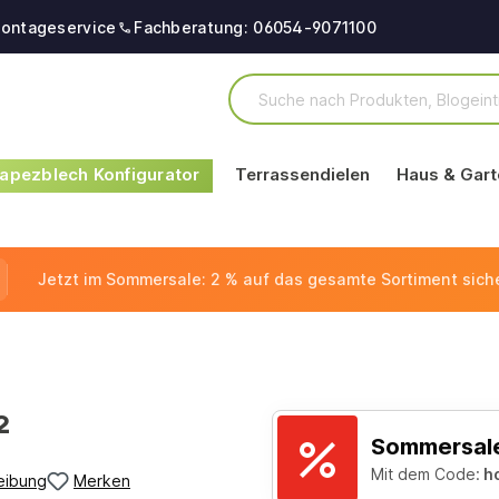
ontageservice
Fachberatung: 06054-9071100
apezblech Konfigurator
Terrassendielen
Haus & Gart
Jetzt im Sommersale: 2 % auf das gesamte Sortiment sich
²
Sommersale
Mit dem Code:
h
eibung
Merken