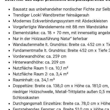
Bausatz aus unbehandelter nordischer Fichte zur Se
Trendiger Look! Wandbretter feinsägerauh
Modernes Eckverbindungssystem mit Abdeckleisten
Vorgefertigte Wandelemente mit 88 mm Wandstärke
Elementstärke: ca. 18 + 70 mm, mit innenseitig angeb
Nur in der Holzausführung Natur" lieferbar
Wandaußenmaße lt. Grundriss: Breite ca. 452 cm x T
Fundamentmaße lt. Grundriss: Breite 452 cm x Tiefe
Vorderwandhöhe: ca. 259 cm
Hinterwandhöhe: ca. 209 cm
Nutzfläche Raum 1: ca. 10,1 m²
Nutzfläche Raum 2: ca. 3,4 m²
Rauminhalt: ca. 34,1 m³
Doppeltüre: Breite ca. 138,0 cm x Höhe ca. 181,0 cm, 
niedriger Holzschwelle, Metall-Trittplatte außen 0,5
Schlosskasten
Durchgangsmaß Einzeltüre: Breite ca. 78,0 cm x Höhe 
Feststehendes Fenster: ca. Breite 51,0 cm x Höhe c