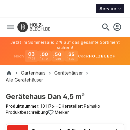
Service
Jetzt im Sommersale: 2 % auf das gesamte Sortiment
sichern!
03
00
50
34
Noch:
Code:
HOLZBLECH
TAGE
Gartenhaus
Gerätehäuser
Alle Gerätehäuser
Gerätehaus Dan 4,5 m²
Produktnummer:
101176-HD
Hersteller:
Palmako
Produktbeschreibung
Merken