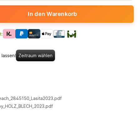
In den Warenkorb
t:
 lassen!
Zeitraum wählen
each_2845150_Lasita2023.pdf
by_HOLZ_BLECH_2023.pdf