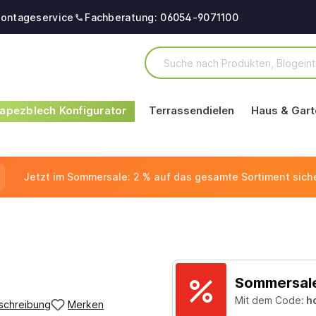
ontageservice
Fachberatung: 06054-9071100
apezblech Konfigurator
Terrassendielen
Haus & Gart
Jetzt im Sommersale: 2 % auf das gesamte Sortiment sich
Sommersale
Mit dem Code:
h
schreibung
Merken