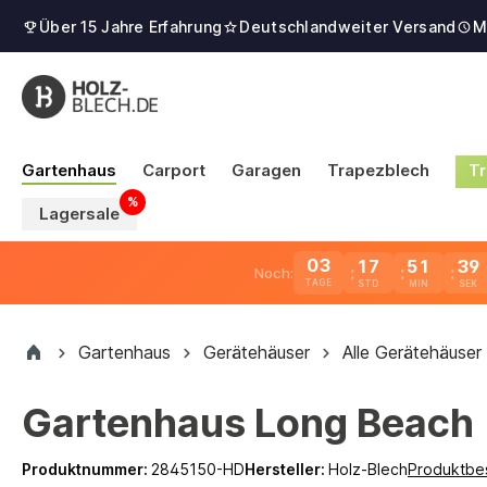
Über 15 Jahre Erfahrung
Deutschlandweiter Versand
M
Gartenhaus
Carport
Garagen
Trapezblech
Tr
Lagersale
03
17
51
38
Noch:
TAGE
Gartenhaus
Gerätehäuser
Alle Gerätehäuser
Gartenhaus Long Beach
Produktnummer:
2845150-HD
Hersteller:
Holz-Blech
Produktbe