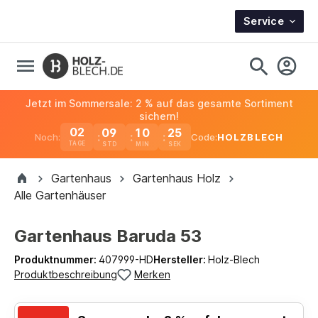
Service
Jetzt im Sommersale: 2 % auf das gesamte Sortiment
sichern!
02
09
10
24
Noch:
Code:
HOLZBLECH
TAGE
Gartenhaus
Gartenhaus Holz
Alle Gartenhäuser
Gartenhaus Baruda 53
Produktnummer:
407999-HD
Hersteller:
Holz-Blech
Produktbeschreibung
Merken