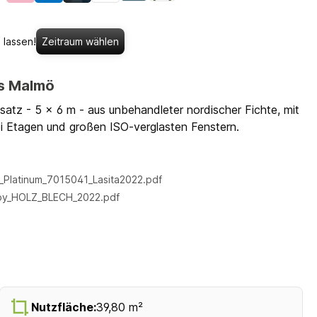
 lassen!
Zeitraum wählen
us Malmö
tz - 5 x 6 m - aus unbehandleter nordischer Fichte, mit
i Etagen und großen ISO-verglasten Fenstern.
Platinum_7015041_Lasita2022.pdf
by_HOLZ_BLECH_2022.pdf
Nutzfläche:
39,80 m²