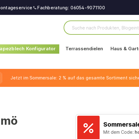
ontageservice
Fachberatung: 06054-9071100
apezblech Konfigurator
Terrassendielen
Haus & Gart
Jetzt im Sommersale: 2 % auf das gesamte Sortiment sich
lmö
Sommersale
Mit dem Code:
h