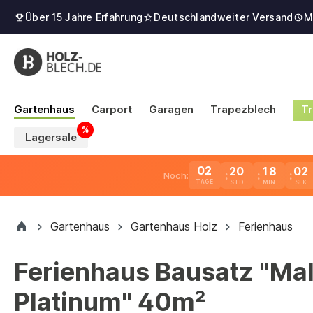
Über 15 Jahre Erfahrung
Deutschlandweiter Versand
M
Gartenhaus
Carport
Garagen
Trapezblech
Tr
Lagersale
02
20
18
01
Noch:
TAGE
Gartenhaus
Gartenhaus Holz
Ferienhaus
Ferienhaus Bausatz "Ma
Platinum" 40m²