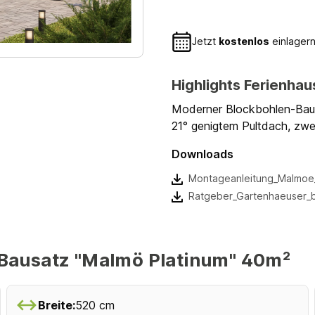
Jetzt
kostenlos
einlagern
Highlights Ferienha
Moderner Blockbohlen-Bausa
21° genigtem Pultdach, zwe
Downloads
Montageanleitung_Malmoe_
Ratgeber_Gartenhaeuser_
Bausatz "Malmö Platinum" 40m²
Breite:
520 cm