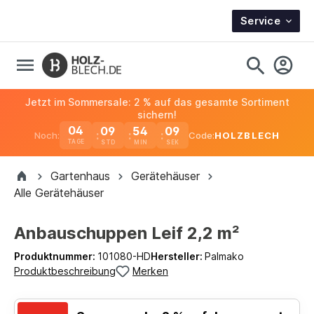
Service
Jetzt im Sommersale: 2 % auf das gesamte Sortiment
sichern!
04
09
54
08
Noch:
Code:
HOLZBLECH
TAGE
Gartenhaus
Gerätehäuser
Alle Gerätehäuser
Anbauschuppen Leif 2,2 m²
Produktnummer:
101080-HD
Hersteller:
Palmako
Produktbeschreibung
Merken