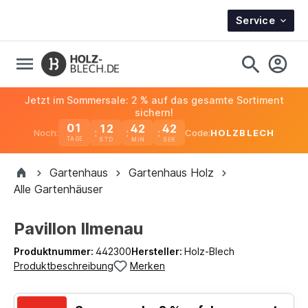
Service
Jetzt im Sommersale: 2 % auf das gesamte Sortiment
sichern!
01
12
42
42
Noch:
Code:
HOLZBLECH
TAGE
Gartenhaus
Gartenhaus Holz
Alle Gartenhäuser
Pavillon Ilmenau
Produktnummer:
442300
Hersteller:
Holz-Blech
Produktbeschreibung
Merken