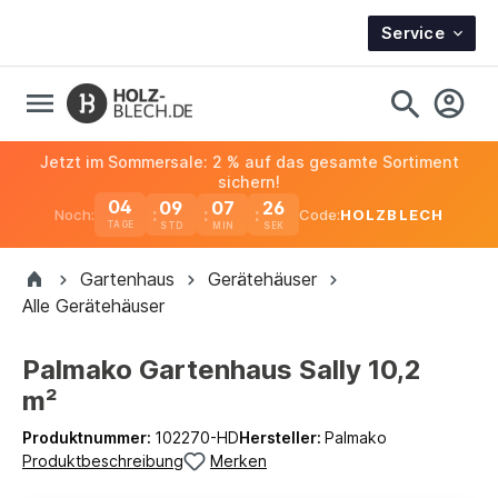
Service
Jetzt im Sommersale: 2 % auf das gesamte Sortiment
sichern!
04
09
07
25
Noch:
Code:
HOLZBLECH
TAGE
Gartenhaus
Gerätehäuser
Alle Gerätehäuser
Palmako Gartenhaus Sally 10,2
m²
Produktnummer:
102270-HD
Hersteller:
Palmako
Produktbeschreibung
Merken