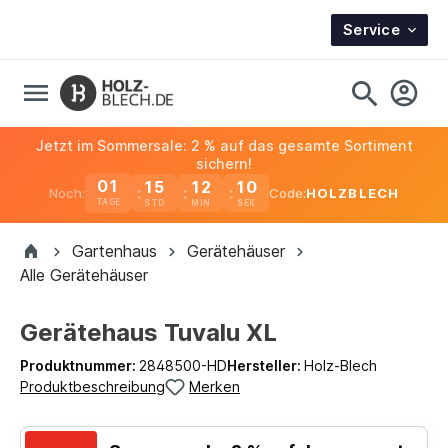
Service
Jetzt im Sommersale: 2 % auf das gesamte Sortiment
sichern!
01
15
12
10
Noch:
Code:
HOLZBLECH
TAGE
Gartenhaus
Gerätehäuser
Alle Gerätehäuser
Gerätehaus Tuvalu XL
Produktnummer:
2848500-HD
Hersteller:
Holz-Blech
Produktbeschreibung
Merken