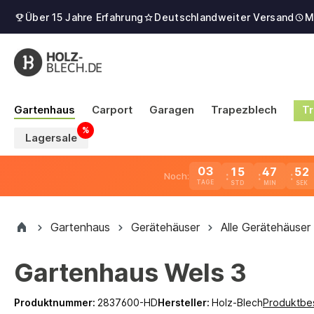
Über 15 Jahre Erfahrung
Deutschlandweiter Versand
M
Gartenhaus
Carport
Garagen
Trapezblech
Tr
Lagersale
03
15
47
50
Noch:
TAGE
Gartenhaus
Gerätehäuser
Alle Gerätehäuser
Gartenhaus Wels 3
Produktnummer:
2837600-HD
Hersteller:
Holz-Blech
Produktbe