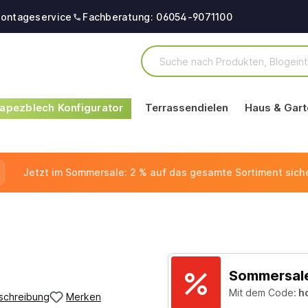
ontageservice
Fachberatung: 06054-9071100
apezblech Konfigurator
Terrassendielen
Haus & Gart
Jetzt im Sommersale: 2 % auf das gesamte Sortiment sich
Sommersale
Mit dem Code:
h
schreibung
Merken