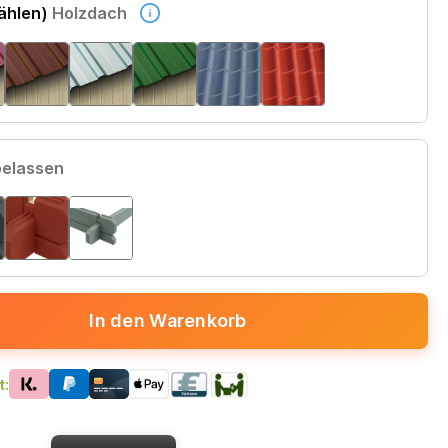
ählen)
Holzdach
belassen
In den Warenkorb
t: