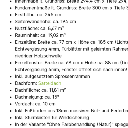
Innenmaße lt. Grundriss: Breite 294,4 cm x Tiefe 294
Fundamentmaße lt. Grundriss: Breite 300 cm x Tiefe
Firsthöhe: ca. 245 cm
Seitenwandhöhe: ca. 194 cm
Nutzfläche: ca. 8,67 m²
Rauminhalt: ca. 19,02 m³
Einzeltüre: Breite ca. 77 cm x Höhe ca. 185 cm (Licht
Echtverglasung 4mm, Türblätter mit geleimten Rahmen, 
niedriger Holzschwelle
Einzelfenster: Breite ca. 68 cm x Höhe ca. 88 cm (Li
Echtverglasung 4mm, Fenster öffnet sich nach innen!
Inkl. aufgesetztem Sprossenrahmen
Dachform:
Satteldach
Dachfläche: ca. 11,81 m²
Dachneigung: ca. 15°
Vordach: ca. 10 cm
Inkl. Fußboden aus 18mm massiven Nut- und Federbr
Inkl. Sturmleisten für Windsicherung
In der Variante "Ohne Farbbehandlung (Natur)" spieg