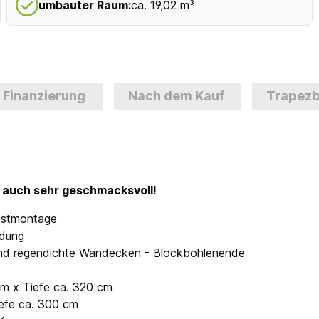
umbauter Raum:
ca. 19,02 m³
Finanzierung
Nach dem Kauf
Trapezb
g auch sehr geschmacksvoll!
lbstmontage
ndung
- und regendichte Wandecken - Blockbohlenende
cm x Tiefe ca. 320 cm
iefe ca. 300 cm