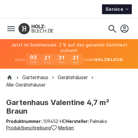
Service
Jetzt im Sommersale: 2 % auf das gesamte Sortiment
sichern!
03
21
31
20
Noch:
Code:
HOLZBLECH
TAGE
Gartenhaus
Gerätehäuser
Alle Gerätehäuser
Gartenhaus Valentine 4,7 m²
Braun
Produktnummer:
109452-HD
Hersteller:
Palmako
Produktbeschreibung
Merken