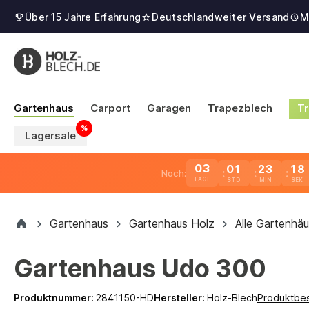
Über 15 Jahre Erfahrung
Deutschlandweiter Versand
M
Gartenhaus
Carport
Garagen
Trapezblech
Tr
Lagersale
03
01
23
17
Noch:
TAGE
Gartenhaus
Gartenhaus Holz
Alle Gartenhäu
Gartenhaus Udo 300
Produktnummer:
2841150-HD
Hersteller:
Holz-Blech
Produktbe