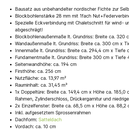
Bausatz aus unbehandelter nordischer Fichte zur Se
Blockbohlenstärke 28 mm mit 1fach Nut+Federverbi
Spezielle Eckverbindung mit Chaletschnitt für wind
abgeschrägt!
Blockbohlenaußenmaße lt. Grundriss: Breite ca. 320 
Wandaußenmaße lt. Grundriss: Breite ca. 300 cm x T
Innenmaße lt. Grundriss: Breite ca. 294,4 cm x Tiefe
Fundamentmaße lt. Grundriss: Breite 300 cm x Tiefe
Seitenwandhöhe: ca. 194 cm
Firsthöhe: ca. 256 cm
Nutzfläche: ca. 13,97 m²
Rauminhalt: ca. 31,45 m³
1x Doppeltüre: Breite ca. 149,4 cm x Höhe ca. 185,0 
Rahmen, Zylinderschloss, Drückergarnitur und niedrig
2x Einzelfenster: Breite ca. 68,5 cm x Höhe ca. 88,2
Inkl. aufgesetztem Sprossenrahmen
Dachform:
Satteldach
Vordach: ca. 10 cm