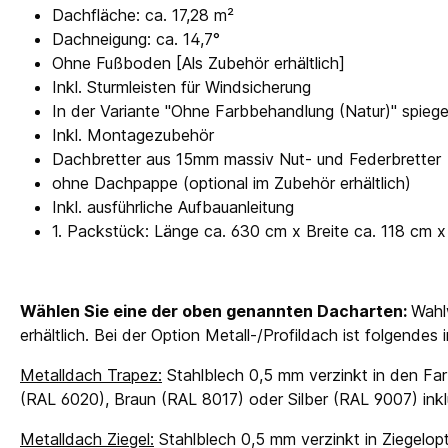
Dachfläche: ca. 17,28 m²
Dachneigung: ca. 14,7°
Ohne Fußboden [Als Zubehör erhältlich]
Inkl. Sturmleisten für Windsicherung
In der Variante "Ohne Farbbehandlung (Natur)" spieg
Inkl. Montagezubehör
Dachbretter aus 15mm massiv Nut- und Federbretter
ohne Dachpappe (optional im Zubehör erhältlich)
Inkl. ausführliche Aufbauanleitung
1. Packstück: Länge ca. 630 cm x Breite ca. 118 cm
Wählen Sie eine der oben genannten Dacharten:
Wahl
erhältlich. Bei der Option Metall-/Profildach ist folgendes
Metalldach Trapez:
Stahlblech 0,5 mm verzinkt in den Far
(RAL 6020), Braun (RAL 8017) oder Silber (RAL 9007) in
Metalldach Ziegel:
Stahlblech 0,5 mm verzinkt in Ziegelopt