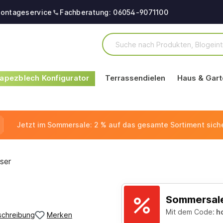
ontageservice
Fachberatung: 06054-9071100
apezblech Konfigurator
Terrassendielen
Haus & Gart
Jetzt im Sommersale: 2 % auf das gesamte Sortiment sich
ser
Sommersale
Mit dem Code:
h
schreibung
Merken