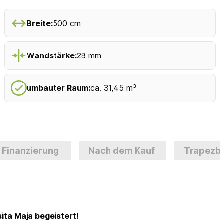
Breite:
500 cm
Wandstärke:
28 mm
umbauter Raum:
ca. 31,45 m³
Finanzierung
Nach dem Kauf
Trapezb
ita Maja begeistert!