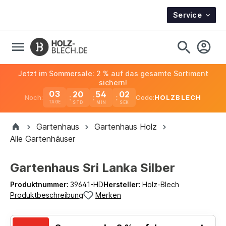
Service
Jetzt im Sommersale: 2 % auf das gesamte Sortiment
sichern!
03
20
54
01
Noch:
Code:
HOLZBLECH
TAGE
Gartenhaus
Gartenhaus Holz
Alle Gartenhäuser
Gartenhaus Sri Lanka Silber
Produktnummer:
39641-HD
Hersteller:
Holz-Blech
Produktbeschreibung
Merken