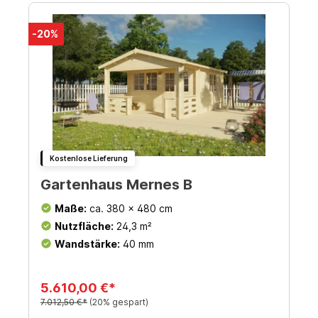
-20%
Kostenlose Lieferung
Gartenhaus Mernes B
Maße:
ca. 380 x 480 cm
Nutzfläche:
24,3 m²
Wandstärke:
40 mm
5.610,00 €*
7.012,50 €*
(20% gespart)