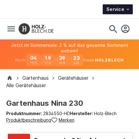
Service
Jetzt im Sommersale: 2 % auf das gesamte Sortiment
sichern!
04
19
39
23
Noch:
Code:
HOLZBLECH
TAGE
Gartenhaus
Gerätehäuser
Alle Gerätehäuser
Gartenhaus Nina 230
Produktnummer:
2834550-HD
Hersteller:
Holz-Blech
Produktbeschreibung
Merken