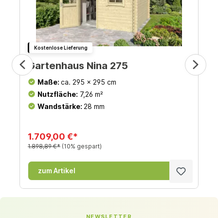
Kostenlose Lieferung
Gartenhaus Nina 275
Maße:
ca. 295 x 295 cm
Nutzfläche:
7,26 m²
Wandstärke:
28 mm
1.709,00 €*
1.898,89 €*
(10% gespart)
zum Artikel
NEWSLETTER