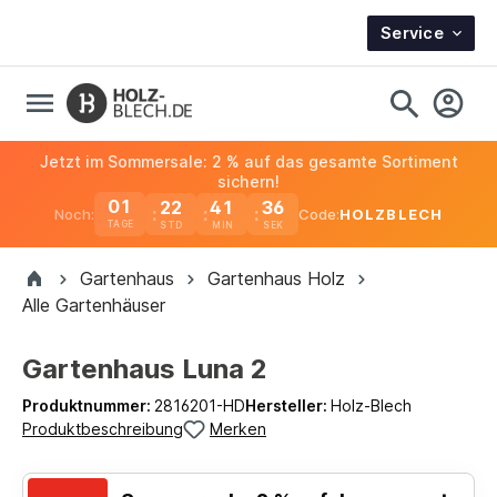
Service
Jetzt im Sommersale: 2 % auf das gesamte Sortiment
sichern!
01
22
41
36
Noch:
Code:
HOLZBLECH
TAGE
Gartenhaus
Gartenhaus Holz
Alle Gartenhäuser
Gartenhaus Luna 2
Produktnummer:
2816201-HD
Hersteller:
Holz-Blech
Produktbeschreibung
Merken