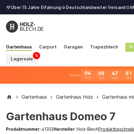
Über 15 Jahre Erfahrung
Deutschlandweiter Versand
M
Gartenhaus
Carport
Garagen
Trapezblech
Tr
Lagersale
04
05
47
50
Noch:
TAGE
Gartenhaus
Gartenhaus Holz
Gartenhaus mi
Gartenhaus Domeo 7
Produktnummer:
41332
Hersteller:
Holz-Blech
Produktbeschrei