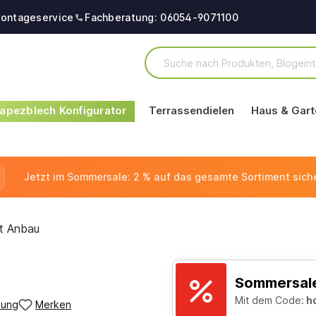
ontageservice
Fachberatung: 06054-9071100
apezblech Konfigurator
Terrassendielen
Haus & Gart
Jetzt im Sommersale: 2 % auf das gesamte Sortiment sich
t Anbau
Sommersale
Mit dem Code:
h
bung
Merken