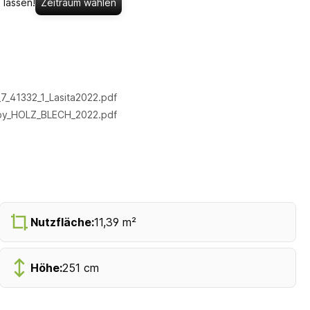
 lassen!
Zeitraum wählen
_41332_1_Lasita2022.pdf
by_HOLZ_BLECH_2022.pdf
Nutzfläche:
11,39 m²
Höhe:
251 cm