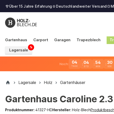
Über 15 Jahre Erfahrung
Deutschlandweiter Versand
M
Gartenhaus
Carport
Garagen
Trapezblech
Tr
Lagersale
04
04
54
29
Noch:
TAGE
Lagersale
Holz
Gartenhäuser
Gartenhaus Caroline 2.3
Produktnummer:
41327-HD
Hersteller:
Holz-Blech
Produktbesch