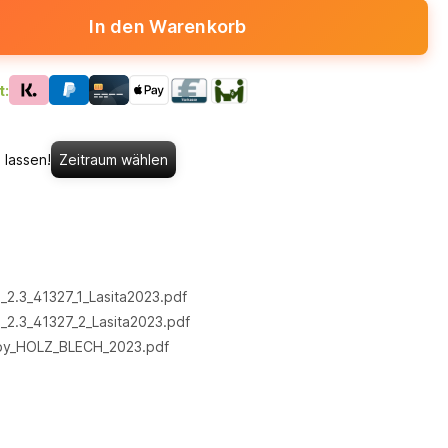
In den Warenkorb
t:
 lassen!
Zeitraum wählen
_2.3_41327_1_Lasita2023.pdf
_2.3_41327_2_Lasita2023.pdf
by_HOLZ_BLECH_2023.pdf