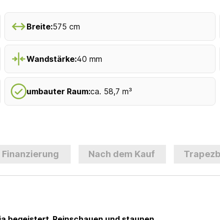
Breite:
575 cm
Wandstärke:
40 mm
umbauter Raum:
ca. 58,7 m³
Finanzierung
Nach dem Kauf
Trapezb
a begeistert. Reinschauen und staunen.