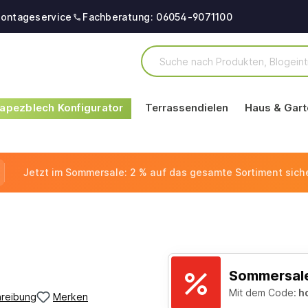
ontageservice
Fachberatung: 06054-9071100
apezblech Konfigurator
Terrassendielen
Haus & Gart
Jetzt im Sommersale: 2 % auf das gesamte Sortiment sich
Sommersale
Mit dem Code:
h
reibung
Merken