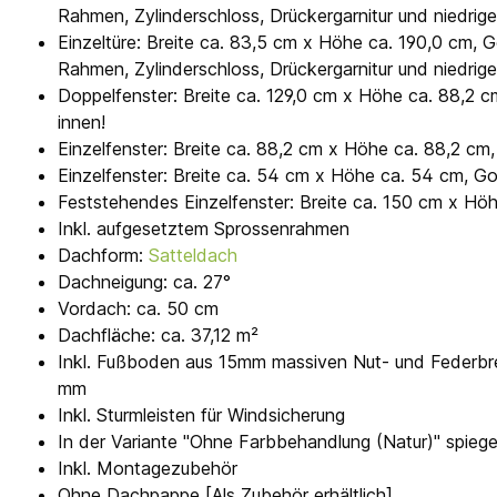
Rahmen, Zylinderschloss, Drückergarnitur und niedrig
Einzeltüre: Breite ca. 83,5 cm x Höhe ca. 190,0 cm, 
Rahmen, Zylinderschloss, Drückergarnitur und niedrige
Doppelfenster: Breite ca. 129,0 cm x Höhe ca. 88,2 
innen!
Einzelfenster: Breite ca. 88,2 cm x Höhe ca. 88,2 cm
Einzelfenster: Breite ca. 54 cm x Höhe ca. 54 cm, G
Feststehendes Einzelfenster: Breite ca. 150 cm x H
Inkl. aufgesetztem Sprossenrahmen
Dachform:
Satteldach
Dachneigung: ca. 27°
Vordach: ca. 50 cm
Dachfläche: ca. 37,12 m²
Inkl. Fußboden aus 15mm massiven Nut- und Federbre
mm
Inkl. Sturmleisten für Windsicherung
In der Variante "Ohne Farbbehandlung (Natur)" spieg
Inkl. Montagezubehör
Ohne Dachpappe [Als Zubehör erhältlich]