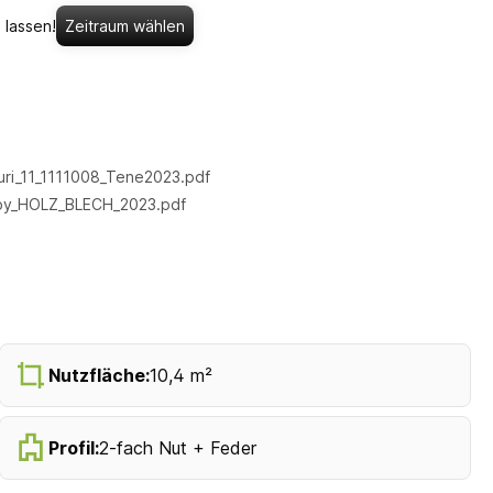
 lassen!
Zeitraum wählen
uri_11_1111008_Tene2023.pdf
by_HOLZ_BLECH_2023.pdf
Nutzfläche:
10,4 m²
Profil:
2-fach Nut + Feder