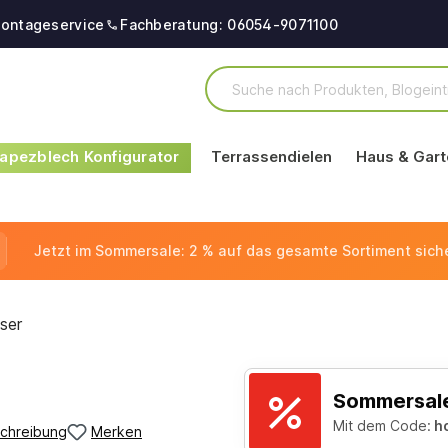
ontageservice
Fachberatung: 06054-9071100
apezblech Konfigurator
Terrassendielen
Haus & Gart
Jetzt im Sommersale: 2 % auf das gesamte Sortiment sich
ser
Sommersale
Mit dem Code:
h
chreibung
Merken