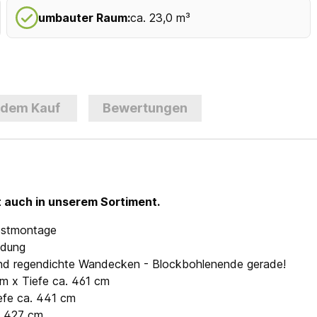
umbauter Raum:
ca. 23,0 m³
 dem Kauf
Bewertungen
t auch in unserem Sortiment.
lbstmontage
ndung
- und regendichte Wandecken - Blockbohlenende gerade!
cm x Tiefe ca. 461 cm
efe ca. 441 cm
a. 427 cm