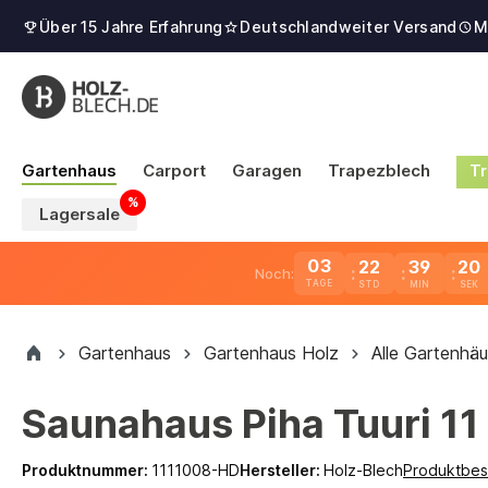
Über 15 Jahre Erfahrung
Deutschlandweiter Versand
M
Gartenhaus
Carport
Garagen
Trapezblech
Tr
Lagersale
03
22
39
19
Noch:
TAGE
Gartenhaus
Gartenhaus Holz
Alle Gartenhäu
Saunahaus Piha Tuuri 11
Produktnummer:
1111008-HD
Hersteller:
Holz-Blech
Produktbes