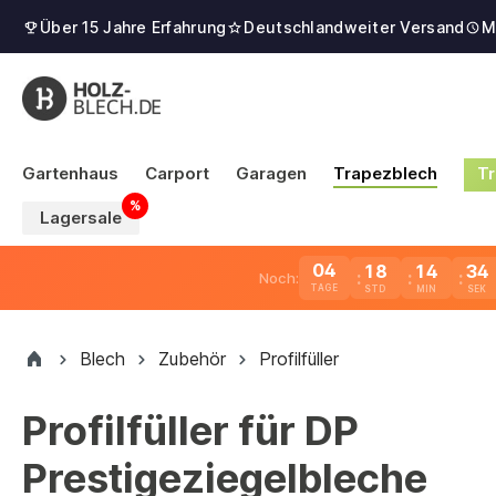
Über 15 Jahre Erfahrung
Deutschlandweiter Versand
M
Gartenhaus
Carport
Garagen
Trapezblech
Tr
Lagersale
04
18
14
34
Noch:
TAGE
Blech
Zubehör
Profilfüller
Profilfüller für DP
Prestigeziegelbleche