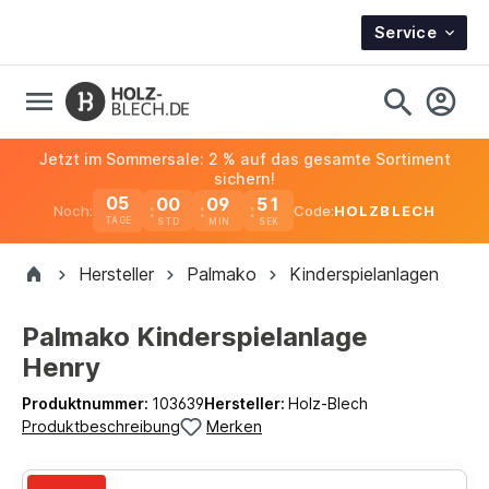
Service
Jetzt im Sommersale: 2 % auf das gesamte Sortiment
sichern!
05
00
09
50
Noch:
Code:
HOLZBLECH
TAGE
Hersteller
Palmako
Kinderspielanlagen
Palmako Kinderspielanlage
Henry
Produktnummer:
103639
Hersteller:
Holz-Blech
Produktbeschreibung
Merken