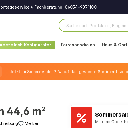
ontageservice
Fachberatung: 06054-9071100
apezblech Konfigurator
Terrassendielen
Haus & Gart
Jetzt im Sommersale: 2 % auf das gesamte Sortiment sich
n 44,6 m²
Sommersale
Mit dem Code:
h
chreibung
Merken