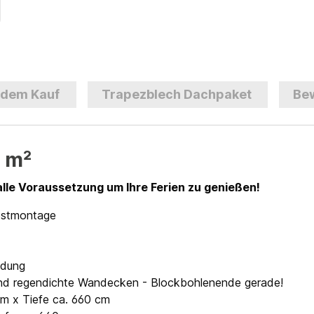
 dem Kauf
Trapezblech Dachpaket
Be
6 m²
alle Voraussetzung um Ihre Ferien zu genießen!
lbstmontage
ndung
- und regendichte Wandecken - Blockbohlenende gerade!
cm x Tiefe ca. 660 cm