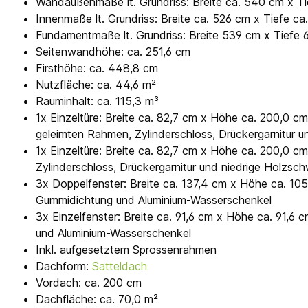
Wandaußenmaße lt. Grundriss: Breite ca. 540 cm x T
Innenmaße lt. Grundriss: Breite ca. 526 cm x Tiefe ca
Fundamentmaße lt. Grundriss: Breite 539 cm x Tiefe
Seitenwandhöhe: ca. 251,6 cm
Firsthöhe: ca. 448,8 cm
Nutzfläche: ca. 44,6 m²
Rauminhalt: ca. 115,3 m³
1x Einzeltüre: Breite ca. 82,7 cm x Höhe ca. 200,0 c
geleimten Rahmen, Zylinderschloss, Drückergarnitur u
1x Einzeltüre: Breite ca. 82,7 cm x Höhe ca. 200,0 cm
Zylinderschloss, Drückergarnitur und niedrige Holzsch
3x Doppelfenster: Breite ca. 137,4 cm x Höhe ca. 10
Gummidichtung und Aluminium-Wasserschenkel
3x Einzelfenster: Breite ca. 91,6 cm x Höhe ca. 91,
und Aluminium-Wasserschenkel
Inkl. aufgesetztem Sprossenrahmen
Dachform:
Satteldach
Vordach: ca. 200 cm
Dachfläche: ca. 70,0 m²