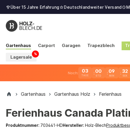
Über 15 Jahre Erfahrung
Deutschlandweiter Versand
M
Gartenhaus
Carport
Garagen
Trapezblech
Tr
Lagersale
03
00
09
31
Noch:
TAGE
Gartenhaus
Gartenhaus Holz
Ferienhaus
Ferienhaus Canada Plati
Produktnummer:
703441-HD
Hersteller:
Holz-Blech
Produktbes