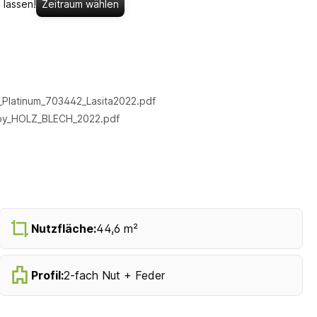
 lassen!
Zeitraum wählen
Platinum_703442_Lasita2022.pdf
by_HOLZ_BLECH_2022.pdf
Nutzfläche:
44,6 m²
Profil:
2-fach Nut + Feder