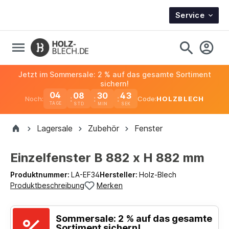
Service
Jetzt im Sommersale: 2 % auf das gesamte Sortiment
sichern!
04
08
30
43
Noch:
Code:
HOLZBLECH
TAGE
Lagersale
Zubehör
Fenster
Einzelfenster B 882 x H 882 mm
Produktnummer:
LA-EF34
Hersteller:
Holz-Blech
Produktbeschreibung
Merken
Sommersale: 2 % auf das gesamte
Sortiment sichern!