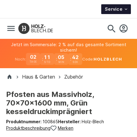
Service
Jetzt im Sommersale: 2 % auf das gesamte Sortiment
sichern!
02
11
05
42
Noch:
Code:
HOLZBLECH
TAGE
Haus & Garten
Zubehör
Pfosten aus Massivholz,
70x70x1600 mm, Grün
kesseldruckimprägniert
Produktnummer:
100865
Hersteller:
Holz-Blech
Produktbeschreibung
Merken