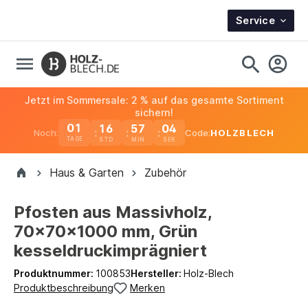
Service
Jetzt im Sommersale: 2 % auf das gesamte Sortiment
sichern!
01
16
57
04
Noch:
Code:
HOLZBLECH
TAGE
Haus & Garten
Zubehör
Pfosten aus Massivholz,
70x70x1000 mm, Grün
kesseldruckimprägniert
Produktnummer:
100853
Hersteller:
Holz-Blech
Produktbeschreibung
Merken