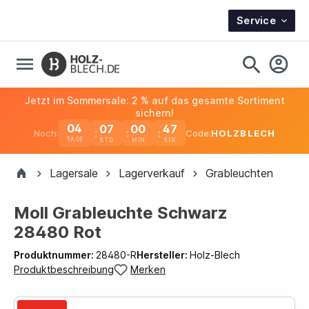
Service
Jetzt im Sommersale: 2 % auf das gesamte Sortiment
sichern!
04
07
00
47
Noch:
Code:
HOLZBLECH
TAGE
Lagersale
Lagerverkauf
Grableuchten
Moll Grableuchte Schwarz
28480 Rot
Produktnummer:
28480-R
Hersteller:
Holz-Blech
Produktbeschreibung
Merken