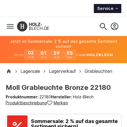
Service
Jetzt im Sommersale: 2 % auf das gesamte Sortiment
sichern!
02
01
59
55
Noch:
Code:
HOLZBLECH
TAGE
Lagersale
Lagerverkauf
Grableuchten
Moll Grableuchte Bronze 22180
Produktnummer:
22180
Hersteller:
Holz-Blech
Produktbeschreibung
Merken
Sommersale: 2 % auf das gesamte
Sortiment sichern!