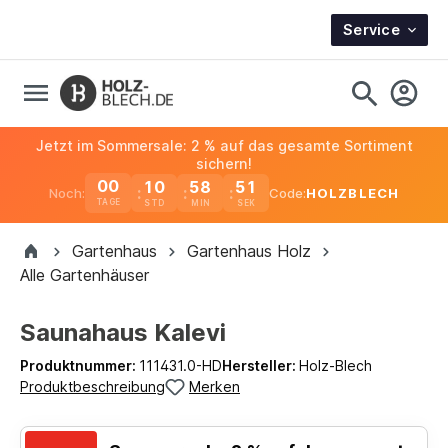
Service
Jetzt im Sommersale: 2 % auf das gesamte Sortiment
sichern!
00
10
58
51
Noch:
Code:
HOLZBLECH
TAGE
Gartenhaus
Gartenhaus Holz
Alle Gartenhäuser
Saunahaus Kalevi
Produktnummer:
111431.0-HD
Hersteller:
Holz-Blech
Produktbeschreibung
Merken